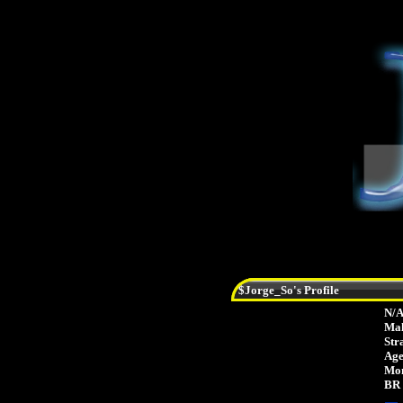
$Jorge_So's Profile
N/
Ma
Str
Age
Mon
BR