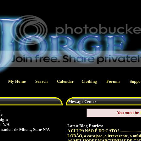
My Home
Search
Calendar
Clothing
Forums
Suppo
Message Center
A
You must be
le
aight
: N/A
Latest Blog Entries:
tanhas de Minas., State N/A
A CULPA NÃO É DO GATO ! ..........................
LOBÃO, o corajoso, o irreverente, o músico
AS MELHORES MARCHINHAS DE CAR