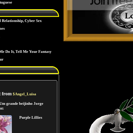
tuguese
l Relationship, Cyber Sex
mes
l
e Do It, Tell Me Your Fantasy
ur
t from
$Angel_Luisa
Um grande beijinho Jorge
nt:
Purple Lillies