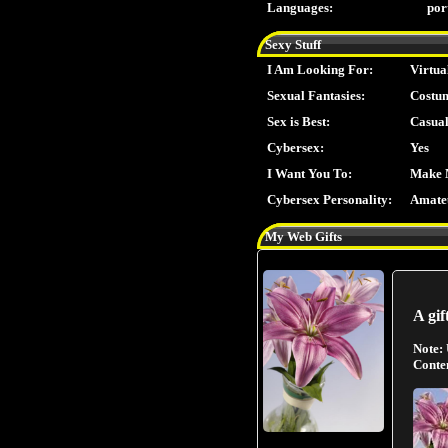
Languages:
por
Sexy Stuff
I Am Looking For:
Virtua
Sexual Fantasies:
Costu
Sex is Best:
Casua
Cybersex:
Yes
I Want You To:
Make M
Cybersex Personality:
Amate
My Web Gifts
A gif
Note:
Conte