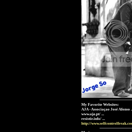
My Favorite Websites:
AJA - Associaçao José Afonso ..
www.aja.pt/ ...
resistir.info/ ...
http://www.selfcontrolfreak.c