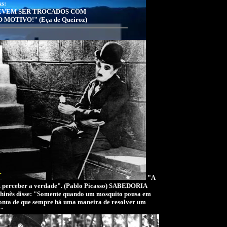
ks:
DEVEM SER TROCADOS COM
OTIVO!" (Eça de Queiroz)
"A
az perceber a verdade". (Pablo Picasso) SABEDORIA
inês disse: "Somente quando um mosquito pousa em
á conta de que sempre há uma maneira de resolver um
."