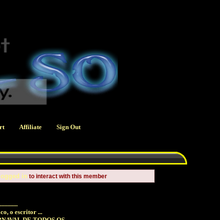
rt
Affiliate
Sign Out
logged in
to interact with this member
........
, o escritor ...
NAVAL DE TODOS OS