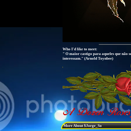
Who I'd like to meet:
" O maior castigo para aqueles que não se
interessam." (Arnold Toynbee)
More About $Jorge_So