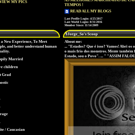
VIEW MY PICS
TEMPOS !
READ ALL MY BLOGS
Last Profile Login:
4/25/2017
Last World Login:
8/31/2016
Member Since:
11/14/2009
$Jorge_So's Scoop
 a New Experience, To Meet
About me:
ple, and better understand human
... "Estados? Que é isso? Vamos! Abri os
uality.
o mais frio dos monstros. Mente também fr
Estado, sou o Povo". ... " "ASSIM FAL
pily Married
e children
t Grad
ostic
A
A
rage
A
te / Caucasian