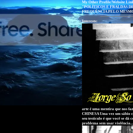
My Other Profile/Website Lin
"POLÍTICOS E FRALDAS 
FREQUÊNCIA PELO MESMO M
Interests:
arte é uma mentira que nos f
CHINESA Uma vez um sábio ch
seu testículo é que você se d
problema sem usar violência..