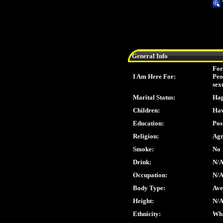
General Info
For
I Am Here For:
Peo
sex
Marital Status:
Hap
Children:
Hav
Education:
Pos
Religion:
Agn
Smoke:
No
Drink:
N/
Occupation:
N/
Body Type:
Ave
Height:
N/
Ethnicity:
Whi