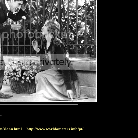
.
om/slaan.html
...
http://www.worldometers.info/pt/