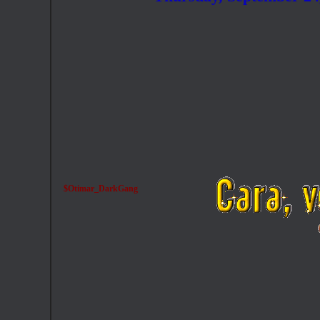
$Otimar_DarkGang