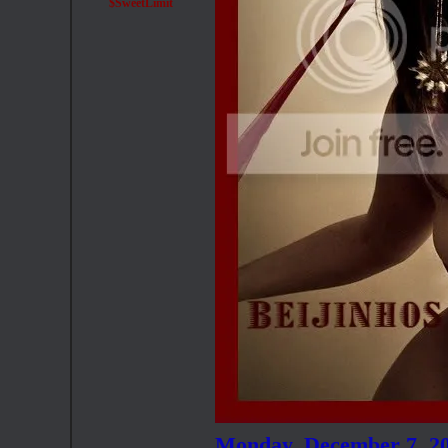
$SweetLimit
Monday, December 7, 2