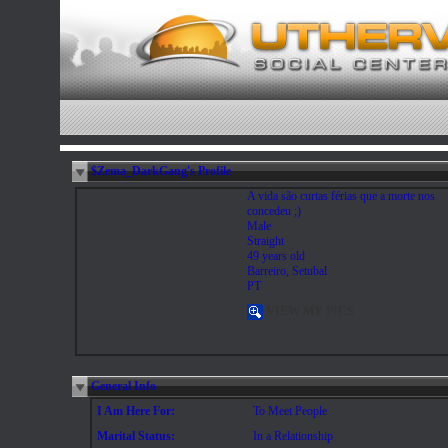
$Zema_DarkGang's Profile
A vida são curtas férias que a morte nos
concedeu ;)
Male
Straight
49 years old
Barreiro, Setubal
PT
VIEW MY PICS
General Info
I Am Here For:
To Meet People
Marital Status:
In a Relationship