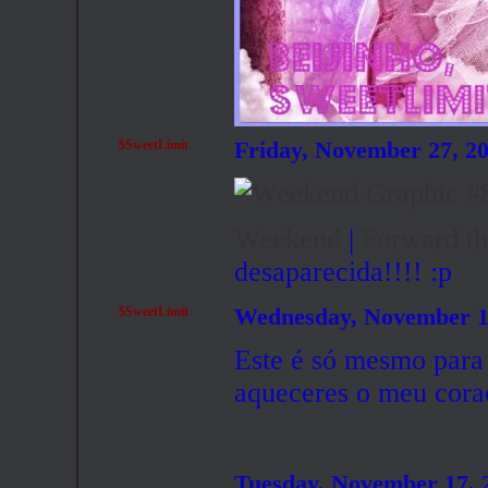
$SweetLimit
Friday, November 27, 2
Weekend
|
Forward th
desaparecida!!!! :p
$SweetLimit
Wednesday, November 1
Este é só mesmo para 
aqueceres o meu coraç
Tuesday, November 17,