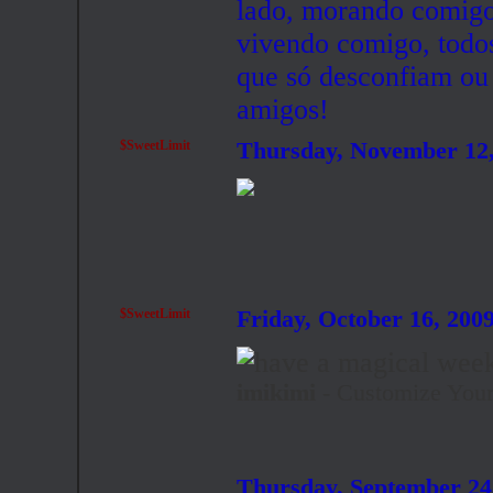
lado, morando comigo
vivendo comigo, todos
que só desconfiam ou
amigos!
$SweetLimit
Thursday, November 12
$SweetLimit
Friday, October 16, 20
imikimi
- Customize Your
Thursday, September 24