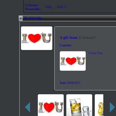
Cybersex
Wild, ......Rofl !!!
Personality:
My Web Gifts
A gift from
$Chelsea27
Content:
I Love You
Sent
10/06/2011