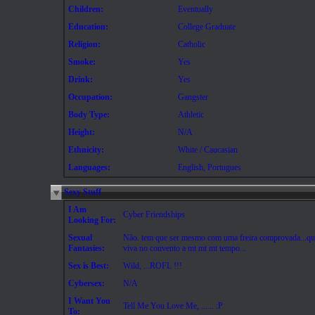
Children:
Eventually
Education:
College Graduate
Religion:
Catholic
Smoke:
Yes
Drink:
Yes
Occupation:
Gangster
Body Type:
Athletic
Height:
N/A
Ethnicity:
White / Caucasian
Languages:
English, Portugues
Sexy Stuff
I Am
Cyber Friendships
Looking For:
Sexual
Não. tem que ser mesmo com uma freira comprovada...qu
Fantasies:
viva no convento a mt mt mt tempo...
Sex is Best:
Wild, ...ROFL !!!
Cybersex:
N/A
I Want You
Tell Me You Love Me, ...... :P
To: