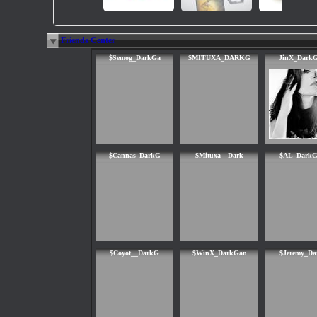
Friends Center
$Semog_DarkGa
$MITUXA_DARKG
JinX_Dark
$Cannas_DarkG
$Mituxa__Dark
$AL_DarkG
$Coyot__DarkG
$WinX_DarkGan
$Jeremy_D