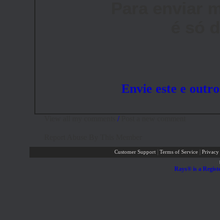
Para enviar 
é só 
Envie este e outr
View all my comments
/
Post a new comment
Report Abuse By This Member
|
|
Customer Support
Terms of Service
Privacy
Rays® is a Regist