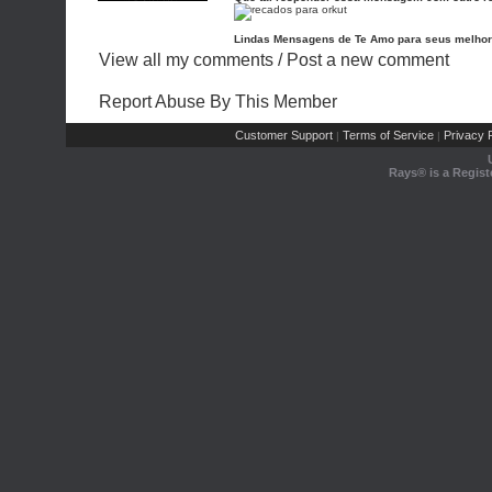
Lindas Mensagens de Te Amo para seus melho
View all my comments
/
Post a new comment
Report Abuse By This Member
Customer Support
Terms of Service
Privacy P
|
|
Rays® is a Regist