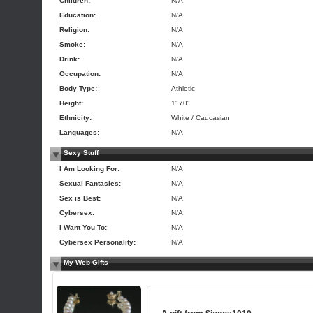
Children:
N/A
Education:
N/A
Religion:
N/A
Smoke:
N/A
Drink:
N/A
Occupation:
N/A
Body Type:
Athletic
Height:
1' 70"
Ethnicity:
White / Caucasian
Languages:
N/A
Sexy Stuff
I Am Looking For:
N/A
Sexual Fantasies:
N/A
Sex is Best:
N/A
Cybersex:
N/A
I Want You To:
N/A
Cybersex Personality:
N/A
My Web Gifts