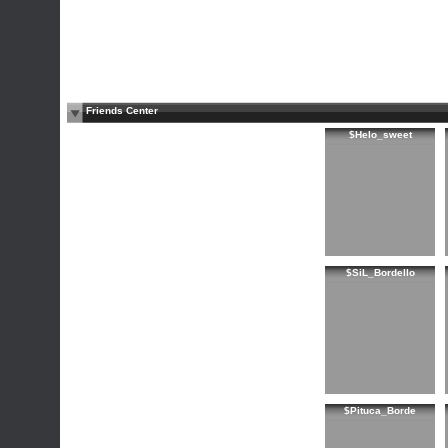
Friends Center
$Helo_sweet
$SiL_Bordello
$Pituca_Borde