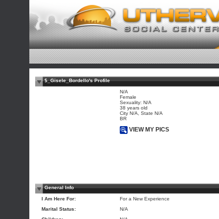
$_Gisele_Bordello's Profile
N/A
Female
Sexuality: N/A
38 years old
City N/A, State N/A
BR
VIEW MY PICS
General Info
I Am Here For:
For a New Experience
Marital Status:
N/A