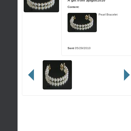
A gift from
$jogos1010
Content:
Pearl Bracelet
Sent
05/29/2010