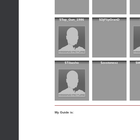
$Top_Gun_1986
$DjFlipGranD
$Tibasho
$zxstonexz
$M
My Guide is: