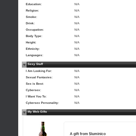
Education:
N/A
Religion:
N/A
Smoke:
N/A
Drink:
N/A
Occupation:
N/A
Body Type:
N/A
Height:
N/A
Ethnicity:
N/A
Languages:
N/A
Sexy Stuff
I Am Looking For:
N/A
Sexual Fantasies:
N/A
Sex is Best:
N/A
Cybersex:
N/A
I Want You To:
N/A
Cybersex Personality:
N/A
My Web Gifts
A gift from
$luminico