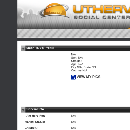
$mari_878's Profile
N/A
Sex: N/A
Straight
Age: N/A
City N/A, State N/A
Country N/A
VIEW MY PICS
General Info
I Am Here For:
N/A
Marital Status:
N/A
Children:
N/A