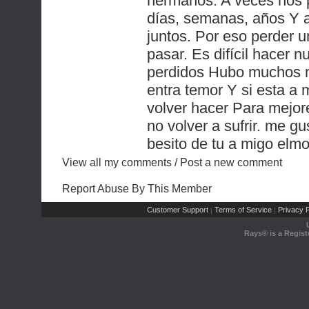
hermanos. A veces nos 
días, semanas, años Y 
juntos. Por eso perder 
pasar. Es difícil hacer 
perdidos Hubo muchos 
entra temor Y si esta a 
volver hacer Para mejor
no volver a sufrir. me g
besito de tu a migo elm
View all my comments
/
Post a new comment
Report Abuse By This Member
Customer Support
Terms of Service
Privacy P
|
|
Rays® is a Regist