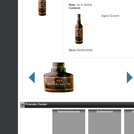
Note:
te lo debía
Content:
Aged Scotch
Sent
06/09/2008
Friends Center
$alewishmaste
$elbebehot
$