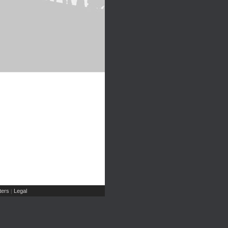
ers
Legal
|