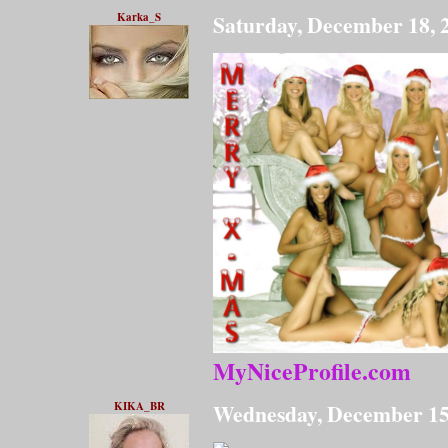
Karka_S
Saturday, December 18,
MyNiceProfile.com
KIKA_BR
Wednesday, December 15