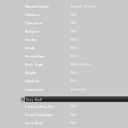
Marital Status:
Happily Married
Children:
N/A
Education:
N/A
Religion:
N/A
Smoke:
N/A
Drink:
N/A
Occupation:
N/A
Body Type:
More to love!
Height:
N/A
Ethnicity:
N/A
Languages:
portugues
Sexy Stuff
I Am Looking For:
N/A
Sexual Fantasies:
N/A
Sex is Best:
N/A