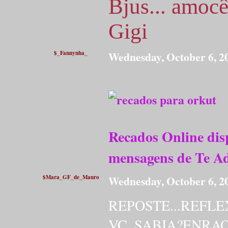
Bjus... amoc
Gigi
$_Fannynha_
Wednesday, October 6, 
Recados Online disp
mensagens de Te A
$Mara_GF_de_Mauro
Wednesday, October 6, 
REPOSTE...REFL
VC,,SABIA?ENRA