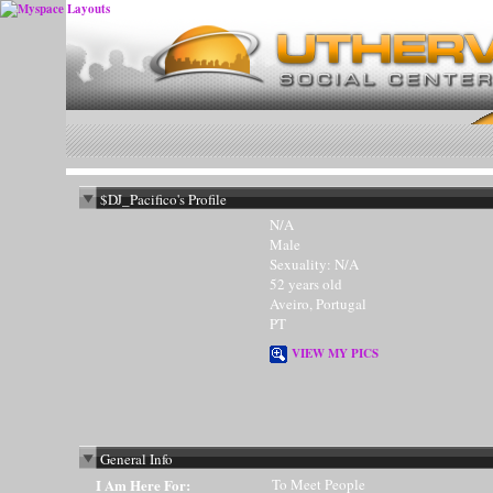
$DJ_Pacifico's Profile
N/A
Male
Sexuality: N/A
52 years old
Aveiro, Portugal
PT
VIEW MY PICS
General Info
I Am Here For:
To Meet People