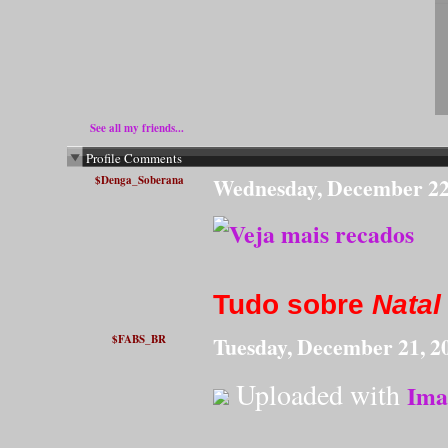
See all my friends...
Profile Comments
$Denga_Soberana
Wednesday, December 22
Tudo sobre
Natal
$FABS_BR
Tuesday, December 21, 
Uploaded with
Ima