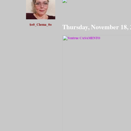
$o0_Chema_0o
Thursday, November 18,