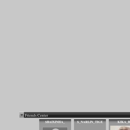
Friends Center
$BAIXINHA_
$_NARLIN_TIGE
KIKA_