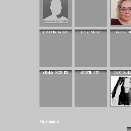
$_BAXINHA_FBI
$Rose_Matrix
$Ruiva_Hi
$KeLly_KGB_EX
$DEVIL_JIN_
JinX_Dark
My Guide is: