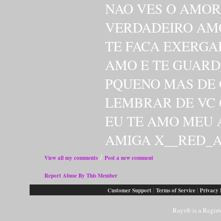
NAO VES O AMOR 
VERDADEIRO AMO
TE FACA EXERGA
AMO E TE GUARD
PQUENO MAS DE 
LEMBRAR DE VC 
EU TE AMO MEU 
AMIGA X__RED_
/
View all my comments
Post a new comment
Report Abuse By This Member
|
|
Customer Support
Terms of Service
Privacy 
Rays® is a Regist