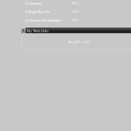
Cybersex:
N/A
I Want You To:
N/A
Cybersex Personality:
N/A
My Web Gifts
No gifts... yet.