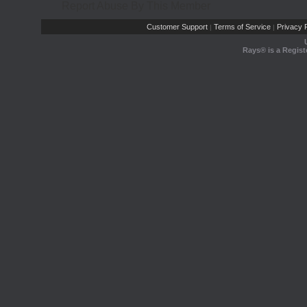
Report Abuse By This Member
Customer Support
Terms of Service
Privacy P
|
|
Rays® is a Regist